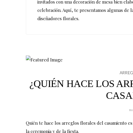
n
n
invitados con una decoración de mesa bien elabo
a
a
a
a
celebración. Aquí, te presentamos algunas de l
p
p
d
d
diseñadores florales.
á
á
e
e
g
g
F
I
i
i
a
n
n
n
c
s
a
a
e
t
d
d
b
a
ARREG
e
e
o
g
¿QUIÉN HACE LOS AR
F
I
o
r
CASA
a
n
k
a
c
s
m
ma
e
t
b
a
Quién te hace los arreglos florales del casamiento es
o
g
la ceremonia y de la fiesta.