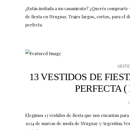
n
n
a
a
¿Estás invitada a un casamiento? ¿Querés comprarte 
a
a
p
p
de fiesta en Uruguay. Trajes largos, cortos, para el d
d
d
á
á
perfecta.
e
e
g
g
F
I
i
i
a
n
n
n
c
s
a
a
e
t
d
d
VESTI
b
a
13 VESTIDOS DE FIES
e
e
o
g
F
I
PERFECTA ( 
o
r
a
n
k
a
c
s
j
m
e
t
Elegimos 13 vestidos de fiesta que nos encantan para q
b
a
2024 de marcas de moda de Uruguay y Argentina. Vesti
o
g