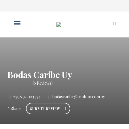
Bodas Caribe Uy
(0 Reviews)
+598 92 003 773
bodascaribe@urutour.com.uy
Share
SUBMIT REVIEW