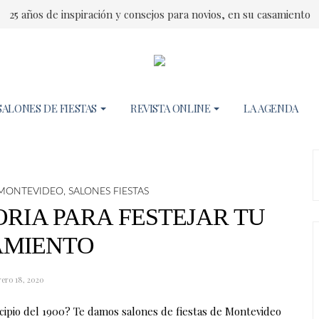
25 años de inspiración y consejos para novios, en su casamiento
SALONES DE FIESTAS
REVISTA ONLINE
LA AGENDA
N MONTEVIDEO
,
SALONES FIESTAS
RIA PARA FESTEJAR TU
AMIENTO
rero 18, 2020
ncipio del 1900? Te damos salones de fiestas de Montevideo