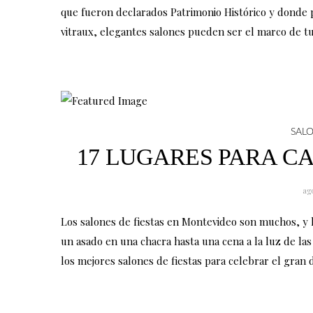
n
n
que fueron declarados Patrimonio Histórico y donde p
a
a
a
a
vitraux, elegantes salones pueden ser el marco de tu 
p
p
d
d
á
á
e
e
g
g
F
I
i
i
a
n
n
n
c
s
SALO
a
a
e
t
17 LUGARES PARA C
d
d
b
a
e
e
o
g
ago
F
I
o
r
Los salones de fiestas en Montevideo son muchos, y 
a
n
k
a
un asado en una chacra hasta una cena a la luz de las
c
s
m
los mejores salones de fiestas para celebrar el gran d
e
t
b
a
o
g