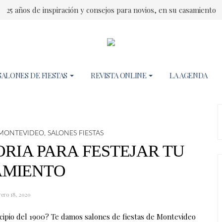
25 años de inspiración y consejos para novios, en su casamiento
SALONES DE FIESTAS
REVISTA ONLINE
LA AGENDA
N MONTEVIDEO
,
SALONES FIESTAS
RIA PARA FESTEJAR TU
AMIENTO
rero 18, 2020
ncipio del 1900? Te damos salones de fiestas de Montevideo