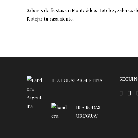
Salones de fiestas en Montevideo: Hoteles, salones de
festejar tu casamiento.
SEGUIN
IR A BODAS ARGENTINA
–
–
IR A BODAS
URUGUAY