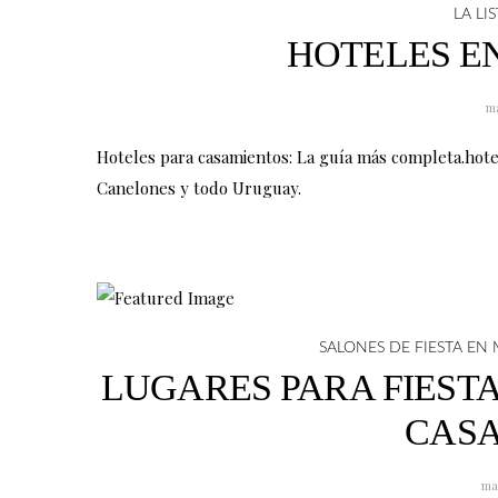
LA LI
o
r
HOTELES E
k
a
m
ma
Hoteles para casamientos: La guía más completa.hot
Canelones y todo Uruguay.
SALONES DE FIESTA E
LUGARES PARA FIEST
CAS
ma