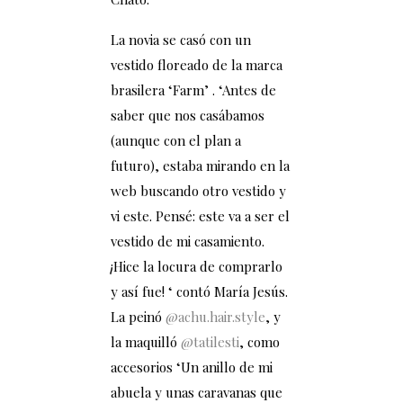
La novia se casó con un
vestido floreado de la marca
brasilera ‘Farm’ . ‘Antes de
saber que nos casábamos
(aunque con el plan a
futuro), estaba mirando en la
web buscando otro vestido y
vi este. Pensé: este va a ser el
vestido de mi casamiento.
¡Hice la locura de comprarlo
y así fue! ‘ contó María Jesús.
La peinó
@achu.hair.style
, y
la maquilló
@tatilesti
, como
accesorios
‘Un anillo de mi
abuela y unas caravanas que