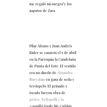
me regaló mi suegra’y los
z
apatos de Zara.
Pilar Alonso y Juan Andrés
Sáder se casaron el 5 de abril
en la Parroquia la Candelaria
de Punta del Este. El vestido
era un diseño de
Alejandra
Marcalain
en gasa de seda y
terciopelo. El peinado y
tocado fueron obra de
@cleo_byflopolli y la
m
aquilló Emily Mc Cubbin.