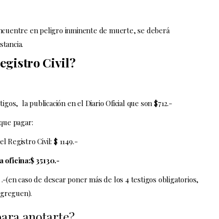
encuentre en peligro inminente de muerte, se deberá
stancia.
egistro Civil?
tigos, la publicación en el
Diario Oficial que son $712.-
 que pagar:
l Registro Civil: $ 1149.-
 oficina:$ 35130.-
6 .-(en caso de desear poner más de los 4 testigos obligatorios,
agreguen).
para anotarte?