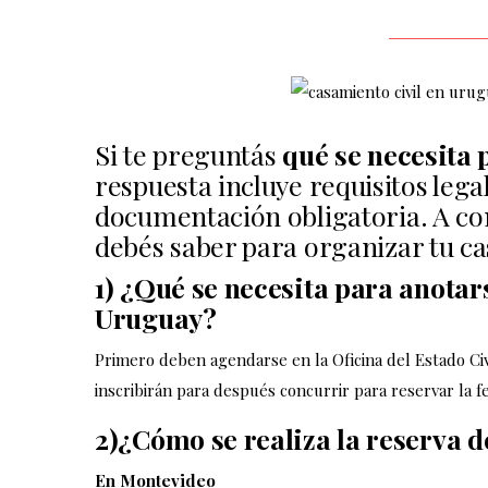
n
n
a
a
a
a
p
p
d
d
á
á
e
e
g
g
F
I
Si te preguntás
qué se necesita
i
i
a
n
respuesta incluye requisitos legal
n
n
c
s
documentación obligatoria. A co
a
a
e
t
debés saber para organizar tu ca
d
d
b
a
1) ¿Qué se necesita para anotar
e
e
o
g
Uruguay?
F
I
o
r
a
n
Primero deben agendarse en la Oficina del Estado Civil
k
a
c
s
inscribirán para después concurrir para reservar la f
m
e
t
2)¿Cómo se realiza la reserva d
b
a
En Montevideo
o
g