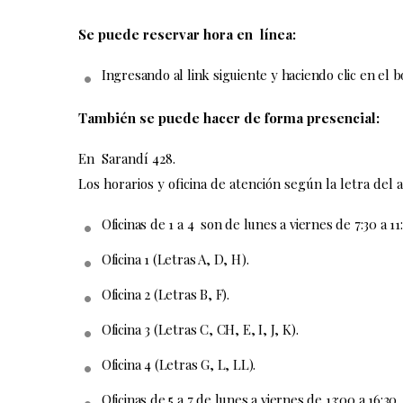
o
r
Se puede reservar hora en línea:
k
a
Ingresando al link siguiente y haciendo clic en el 
m
También se puede hacer de forma presencial:
En Sarandí 428.
Los horarios y oficina de atención según la letra del a
Oficinas de 1 a 4 son de lunes a viernes de 7:30 a 11
Oficina 1 (Letras A, D, H).
Oficina 2 (Letras B, F).
Oficina 3 (Letras C, CH, E, I, J, K).
Oficina 4 (Letras G, L, LL).
Oficinas de 5 a 7 de lunes a viernes de 13:00 a 16:30